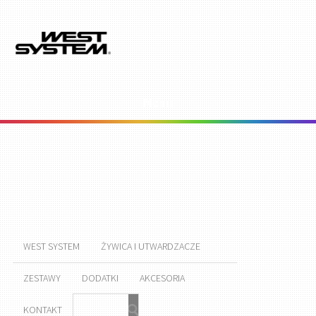
Menu
WEST SYSTEM
ŻYWICA I UTWARDZACZE
ZESTAWY
DODATKI
AKCESORIA
KONTAKT