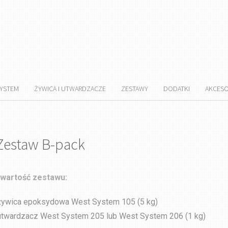
SYSTEM
ŻYWICA I UTWARDZACZE
ZESTAWY
DODATKI
AKCESO
Zestaw B-pack
wartość zestawu:
żywica epoksydowa West System 105 (5 kg)
utwardzacz West System 205 lub West System 206 (1 kg)