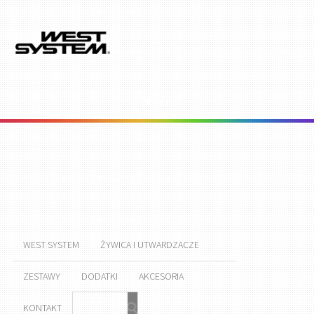
Menu
WEST SYSTEM
ŻYWICA I UTWARDZACZE
ZESTAWY
DODATKI
AKCESORIA
KONTAKT