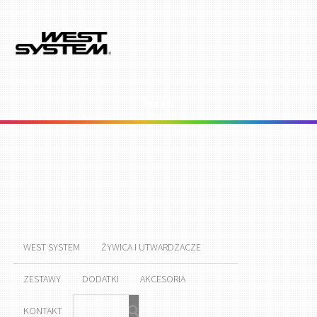
Menu
WEST SYSTEM
ŻYWICA I UTWARDZACZE
ZESTAWY
DODATKI
AKCESORIA
KONTAKT